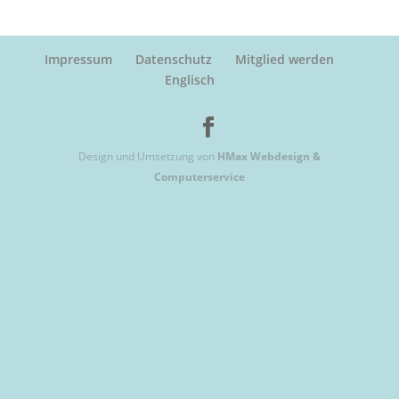
Impressum
Datenschutz
Mitglied werden
Englisch
Design und Umsetzung von
HMax Webdesign &
Computerservice